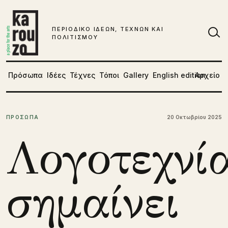
Μετάβαση στο περιεχόμενο
ΠΕΡΙΟΔΙΚΟ ΙΔΕΩΝ, ΤΕΧΝΩΝ ΚΑΙ
ΠΟΛΙΤΙΣΜΟΥ
Αν
Πρόσωπα
Ιδέες
Τέχνες
Τόποι
Gallery
English edition
Αρχείο
ΠΡΟΣΩΠΑ
20 Οκτωβρίου 2025
Λογοτεχνί
σημαίνει