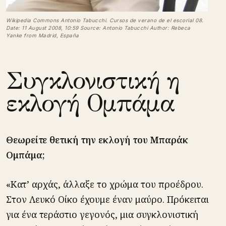
Wikipedia Commons Antonio Tabucchi. Cursos de verano de el escorial 08.
Date: 11 August 2008, 10:59 Source: Antonio Tabucchi Author: Rebeca
Yanke from Madrid, España
Συγκλονιστική η
εκλογή Ομπάμα
Θεωρείτε θετική την εκλογή του Μπαράκ
Ομπάμα;
«Κατ’ αρχάς, άλλαξε το χρώμα του προέδρου.
Στον Λευκό Οίκο έχουμε έναν μαύρο. Πρόκειται
για ένα τεράστιο γεγονός, μια συγκλονιστική