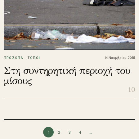
ΠΡΟΣΩΠΑ · ΤΟΠΟΙ
14 Νοεμβρίου 2015
Στη συντηρητική περιοχή του
μίσους
10
Σελιδοποίηση άρθρων
1
2
3
4
→