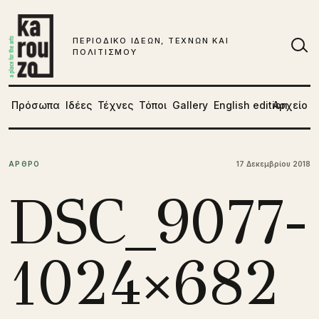
Μετάβαση στο περιεχόμενο
ΠΕΡΙΟΔΙΚΟ ΙΔΕΩΝ, ΤΕΧΝΩΝ ΚΑΙ
ΠΟΛΙΤΙΣΜΟΥ
Αν
Πρόσωπα
Ιδέες
Τέχνες
Τόποι
Gallery
English edition
Αρχείο
ΑΡΘΡΟ
17 Δεκεμβρίου 2018
DSC_9077-
1024×682