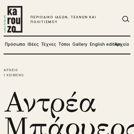
Μετάβαση στο περιεχόμενο
ΠΕΡΙΟΔΙΚΟ ΙΔΕΩΝ, ΤΕΧΝΩΝ ΚΑΙ
ΠΟΛΙΤΙΣΜΟΥ
Αν
Πρόσωπα
Ιδέες
Τέχνες
Τόποι
Gallery
English edition
Αρχείο
ΑΡΧΕΙΟ
1 ΚΕΙΜΕΝΟ
Αντρέα
Μπάουερ