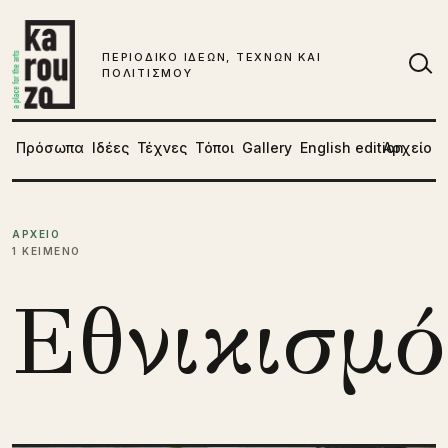
Μετάβαση στο περιεχόμενο
ΠΕΡΙΟΔΙΚΟ ΙΔΕΩΝ, ΤΕΧΝΩΝ ΚΑΙ
ΠΟΛΙΤΙΣΜΟΥ
Αν
Πρόσωπα
Ιδέες
Τέχνες
Τόποι
Gallery
English edition
Αρχείο
ΑΡΧΕΙΟ
1 ΚΕΙΜΕΝΟ
Εθνικισμό