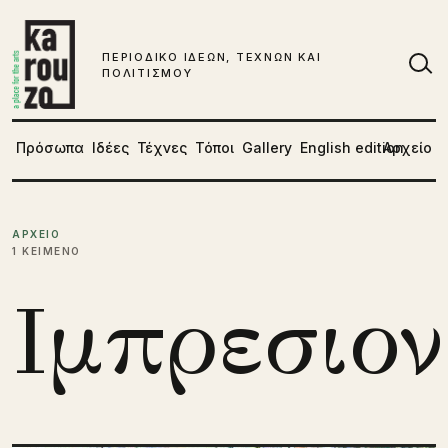
Μετάβαση στο περιεχόμενο
ΠΕΡΙΟΔΙΚΟ ΙΔΕΩΝ, ΤΕΧΝΩΝ ΚΑΙ
ΠΟΛΙΤΙΣΜΟΥ
Αν
Πρόσωπα
Ιδέες
Τέχνες
Τόποι
Gallery
English edition
Αρχείο
ΑΡΧΕΙΟ
1 ΚΕΙΜΕΝΟ
Ιμπρεσιον