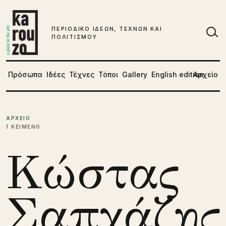
Μετάβαση στο περιεχόμενο
ΠΕΡΙΟΔΙΚΟ ΙΔΕΩΝ, ΤΕΧΝΩΝ ΚΑΙ
ΠΟΛΙΤΙΣΜΟΥ
Αν
Πρόσωπα
Ιδέες
Τέχνες
Τόποι
Gallery
English edition
Αρχείο
ΑΡΧΕΙΟ
1 ΚΕΙΜΕΝΟ
Κώστας
Σαπχάζης