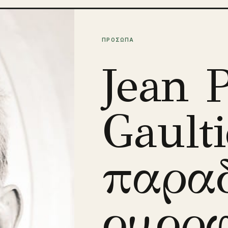
ΠΡΟΣΩΠΑ
Jean 
Gaulti
παρα
ομορφ