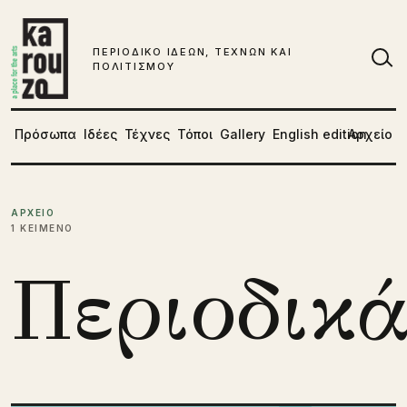
Μετάβαση στο περιεχόμενο
ΠΕΡΙΟΔΙΚΟ ΙΔΕΩΝ, ΤΕΧΝΩΝ ΚΑΙ
ΠΟΛΙΤΙΣΜΟΥ
Αν
Πρόσωπα
Ιδέες
Τέχνες
Τόποι
Gallery
English edition
Αρχείο
ΑΡΧΕΙΟ
1 ΚΕΙΜΕΝΟ
Περιοδικ