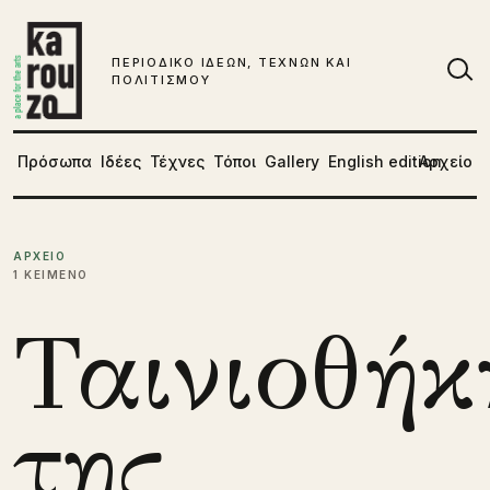
Μετάβαση στο περιεχόμενο
ΠΕΡΙΟΔΙΚΟ ΙΔΕΩΝ, ΤΕΧΝΩΝ ΚΑΙ
ΠΟΛΙΤΙΣΜΟΥ
Αν
Πρόσωπα
Ιδέες
Τέχνες
Τόποι
Gallery
English edition
Αρχείο
ΑΡΧΕΙΟ
1 ΚΕΙΜΕΝΟ
Ταινιοθήκ
της