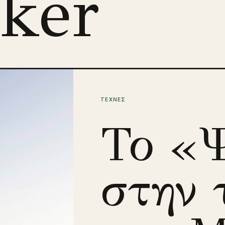
ker
ΤΕΧΝΕΣ
Το «
στην 