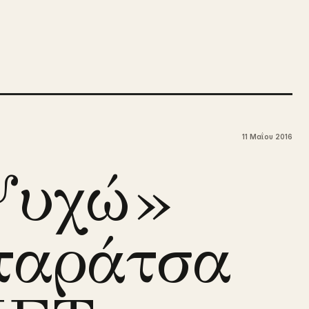
11 Μαΐου 2016
Ψυχώ»
ταράτσα