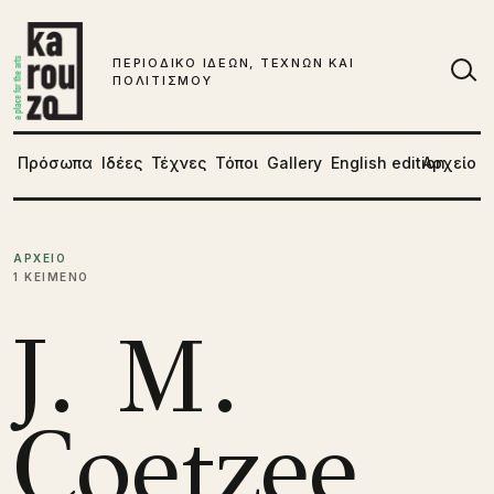
Μετάβαση στο περιεχόμενο
ΠΕΡΙΟΔΙΚΟ ΙΔΕΩΝ, ΤΕΧΝΩΝ ΚΑΙ
ΠΟΛΙΤΙΣΜΟΥ
Αν
Πρόσωπα
Ιδέες
Τέχνες
Τόποι
Gallery
English edition
Αρχείο
ΑΡΧΕΙΟ
1 ΚΕΙΜΕΝΟ
J. Μ.
Coetzee