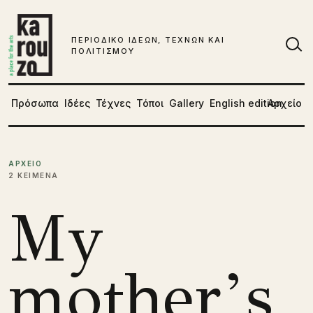
Μετάβαση στο περιεχόμενο
ΠΕΡΙΟΔΙΚΟ ΙΔΕΩΝ, ΤΕΧΝΩΝ ΚΑΙ
ΠΟΛΙΤΙΣΜΟΥ
Αν
Πρόσωπα
Ιδέες
Τέχνες
Τόποι
Gallery
English edition
Αρχείο
ΑΡΧΕΙΟ
2 ΚΕΙΜΕΝΑ
My
mother’s