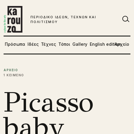
Μετάβαση στο περιεχόμενο
ΠΕΡΙΟΔΙΚΟ ΙΔΕΩΝ, ΤΕΧΝΩΝ ΚΑΙ
ΠΟΛΙΤΙΣΜΟΥ
Αν
Πρόσωπα
Ιδέες
Τέχνες
Τόποι
Gallery
English edition
Αρχείο
ΑΡΧΕΙΟ
1 ΚΕΙΜΕΝΟ
Picasso
baby