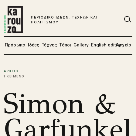
Μετάβαση στο περιεχόμενο
ΠΕΡΙΟΔΙΚΟ ΙΔΕΩΝ, ΤΕΧΝΩΝ ΚΑΙ
ΠΟΛΙΤΙΣΜΟΥ
Αν
Πρόσωπα
Ιδέες
Τέχνες
Τόποι
Gallery
English edition
Αρχείο
ΑΡΧΕΙΟ
1 ΚΕΙΜΕΝΟ
Simon &
Garfunkel