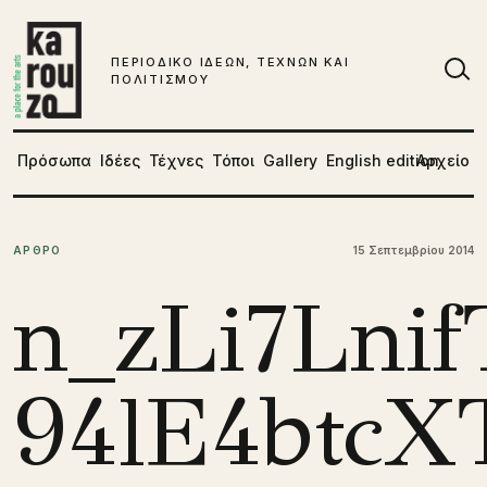
Μετάβαση στο περιεχόμενο
ΠΕΡΙΟΔΙΚΟ ΙΔΕΩΝ, ΤΕΧΝΩΝ ΚΑΙ
ΠΟΛΙΤΙΣΜΟΥ
Αν
Πρόσωπα
Ιδέες
Τέχνες
Τόποι
Gallery
English edition
Αρχείο
ΑΡΘΡΟ
15 Σεπτεμβρίου 2014
n_zLi7Lni
94lE4btc