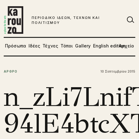
Μετάβαση στο περιεχόμενο
ΠΕΡΙΟΔΙΚΟ ΙΔΕΩΝ, ΤΕΧΝΩΝ ΚΑΙ
ΠΟΛΙΤΙΣΜΟΥ
Αν
Πρόσωπα
Ιδέες
Τέχνες
Τόποι
Gallery
English edition
Αρχείο
ΑΡΘΡΟ
10 Σεπτεμβρίου 2015
n_zLi7Lni
94lE4btc