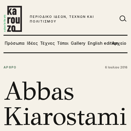
Μετάβαση στο περιεχόμενο
ΠΕΡΙΟΔΙΚΟ ΙΔΕΩΝ, ΤΕΧΝΩΝ ΚΑΙ
ΠΟΛΙΤΙΣΜΟΥ
Αν
Πρόσωπα
Ιδέες
Τέχνες
Τόποι
Gallery
English edition
Αρχείο
ΑΡΘΡΟ
6 Ιουλίου 2016
Abbas
Kiarostami