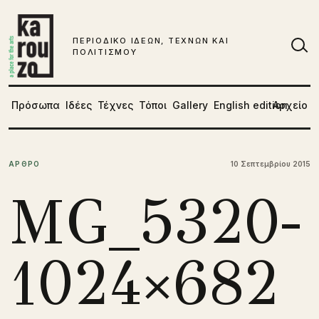
Μετάβαση στο περιεχόμενο
ΠΕΡΙΟΔΙΚΟ ΙΔΕΩΝ, ΤΕΧΝΩΝ ΚΑΙ
ΠΟΛΙΤΙΣΜΟΥ
Αν
Πρόσωπα
Ιδέες
Τέχνες
Τόποι
Gallery
English edition
Αρχείο
ΑΡΘΡΟ
10 Σεπτεμβρίου 2015
MG_5320-
1024×682