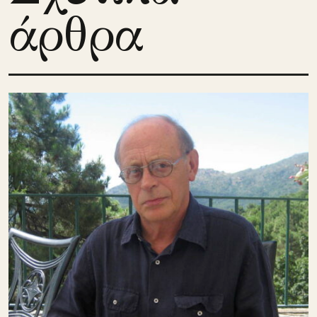
άρθρα