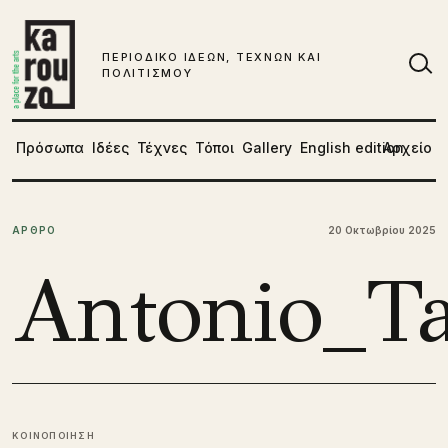
Μετάβαση στο περιεχόμενο
ΠΕΡΙΟΔΙΚΟ ΙΔΕΩΝ, ΤΕΧΝΩΝ ΚΑΙ
ΠΟΛΙΤΙΣΜΟΥ
Αν
Πρόσωπα
Ιδέες
Τέχνες
Τόποι
Gallery
English edition
Αρχείο
ΑΡΘΡΟ
20 Οκτωβρίου 2025
Antonio_T
ΚΟΙΝΟΠΟΙΗΣΗ