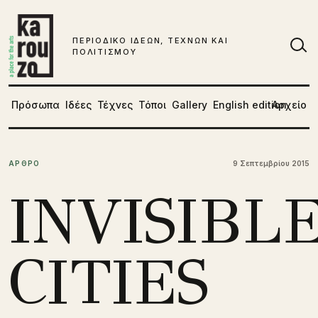
Μετάβαση στο περιεχόμενο
ΠΕΡΙΟΔΙΚΟ ΙΔΕΩΝ, ΤΕΧΝΩΝ ΚΑΙ
ΠΟΛΙΤΙΣΜΟΥ
Αν
Πρόσωπα
Ιδέες
Τέχνες
Τόποι
Gallery
English edition
Αρχείο
ΑΡΘΡΟ
9 Σεπτεμβρίου 2015
INVISIBLE
CITIES