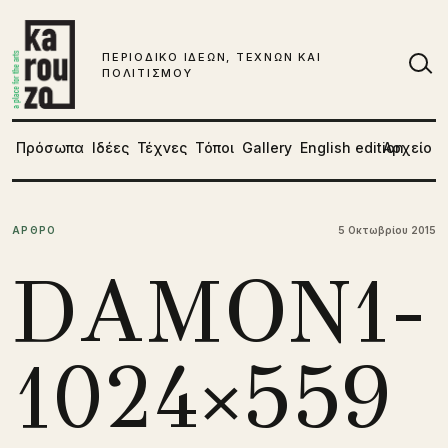
Μετάβαση στο περιεχόμενο
ΠΕΡΙΟΔΙΚΟ ΙΔΕΩΝ, ΤΕΧΝΩΝ ΚΑΙ
ΠΟΛΙΤΙΣΜΟΥ
Αν
Πρόσωπα
Ιδέες
Τέχνες
Τόποι
Gallery
English edition
Αρχείο
ΑΡΘΡΟ
5 Οκτωβρίου 2015
DAMON1-
1024×559