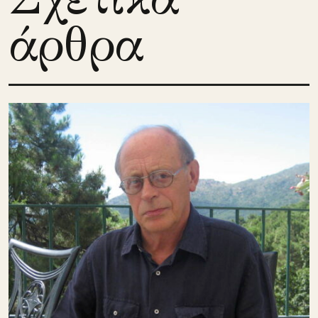
άρθρα