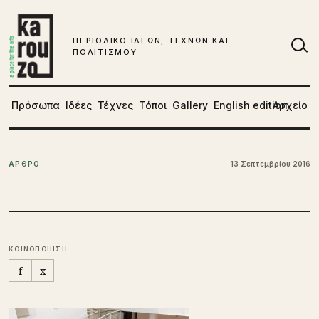
Μετάβαση στο περιεχόμενο
ΠΕΡΙΟΔΙΚΟ ΙΔΕΩΝ, ΤΕΧΝΩΝ ΚΑΙ
ΠΟΛΙΤΙΣΜΟΥ
Αν
Πρόσωπα
Ιδέες
Τέχνες
Τόποι
Gallery
English edition
Αρχείο
ΑΡΘΡΟ
13 Σεπτεμβρίου 2016
ΚΟΙΝΟΠΟΙΗΣΗ
f
x