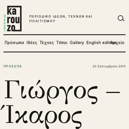
Μετάβαση στο περιεχόμενο
ΠΕΡΙΟΔΙΚΟ ΙΔΕΩΝ, ΤΕΧΝΩΝ ΚΑΙ
ΠΟΛΙΤΙΣΜΟΥ
Αν
Πρόσωπα
Ιδέες
Τέχνες
Τόποι
Gallery
English edition
Αρχείο
ΠΡΟΣΩΠΑ
20 Σεπτεμβρίου 2013
Γιώργος –
Ίκαρος