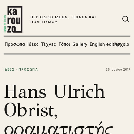
Μετάβαση στο περιεχόμενο
ΠΕΡΙΟΔΙΚΟ ΙΔΕΩΝ, ΤΕΧΝΩΝ ΚΑΙ
ΠΟΛΙΤΙΣΜΟΥ
Αν
Πρόσωπα
Ιδέες
Τέχνες
Τόποι
Gallery
English edition
Αρχείο
ΙΔΕΕΣ · ΠΡΟΣΩΠΑ
26 Ιουνίου 2017
Hans Ulrich
Obrist,
οραματιστής