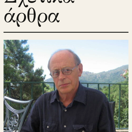
άρθρα