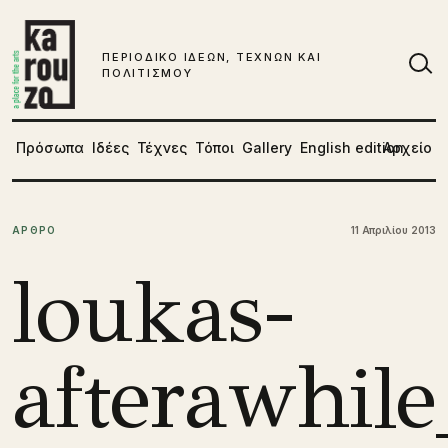
Μετάβαση στο περιεχόμενο
ΠΕΡΙΟΔΙΚΟ ΙΔΕΩΝ, ΤΕΧΝΩΝ ΚΑΙ
ΠΟΛΙΤΙΣΜΟΥ
Αν
Πρόσωπα
Ιδέες
Τέχνες
Τόποι
Gallery
English edition
Αρχείο
ΑΡΘΡΟ
11 Απριλίου 2013
loukas-
afterawhile