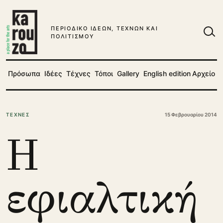
Μετάβαση στο περιεχόμενο
ΠΕΡΙΟΔΙΚΟ ΙΔΕΩΝ, ΤΕΧΝΩΝ ΚΑΙ
ΠΟΛΙΤΙΣΜΟΥ
Ανα
Πρόσωπα
Ιδέες
Τέχνες
Τόποι
Gallery
English edition
Αρχείο
ΤΕΧΝΕΣ
15 Φεβρουαρίου 2014
Η
εφιαλτική