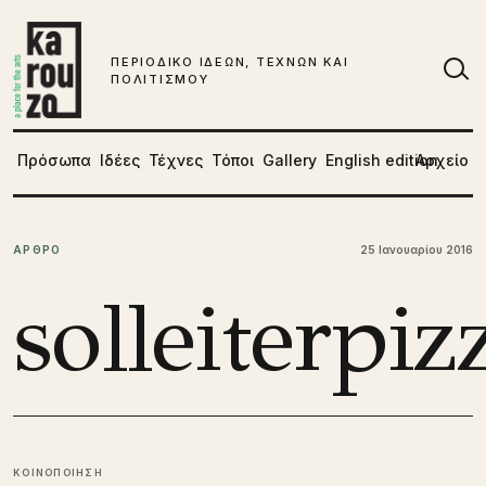
Μετάβαση στο περιεχόμενο
ΠΕΡΙΟΔΙΚΟ ΙΔΕΩΝ, ΤΕΧΝΩΝ ΚΑΙ
ΠΟΛΙΤΙΣΜΟΥ
Αν
Πρόσωπα
Ιδέες
Τέχνες
Τόποι
Gallery
English edition
Αρχείο
ΑΡΘΡΟ
25 Ιανουαρίου 2016
solleiterpiz
ΚΟΙΝΟΠΟΙΗΣΗ