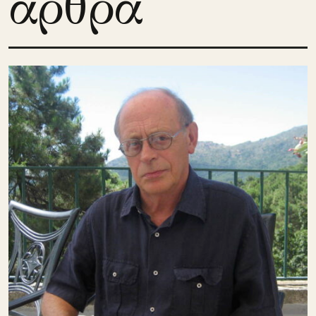
άρθρα