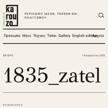
Μετάβαση στο περιεχόμενο
ΠΕΡΙΟΔΙΚΟ ΙΔΕΩΝ, ΤΕΧΝΩΝ ΚΑΙ
ΠΟΛΙΤΙΣΜΟΥ
Αν
Πρόσωπα
Ιδέες
Τέχνες
Τόποι
Gallery
English edition
Αρχείο
ΑΡΘΡΟ
1 Αυγούστου 2015
1835_zatel
ΚΟΙΝΟΠΟΙΗΣΗ