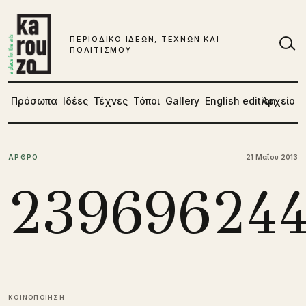
Μετάβαση στο περιεχόμενο
ΠΕΡΙΟΔΙΚΟ ΙΔΕΩΝ, ΤΕΧΝΩΝ ΚΑΙ
ΠΟΛΙΤΙΣΜΟΥ
Αν
Πρόσωπα
Ιδέες
Τέχνες
Τόποι
Gallery
English edition
Αρχείο
ΑΡΘΡΟ
21 Μαΐου 2013
239696244
ΚΟΙΝΟΠΟΙΗΣΗ