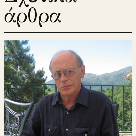
άρθρα