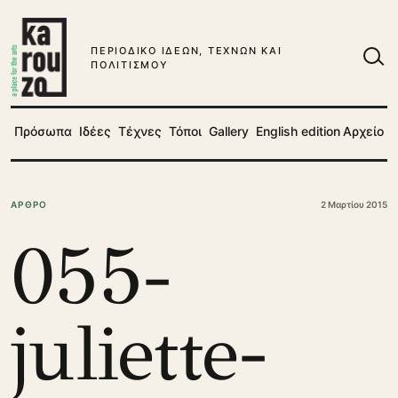
Μετάβαση στο περιεχόμενο
ΠΕΡΙΟΔΙΚΟ ΙΔΕΩΝ, ΤΕΧΝΩΝ ΚΑΙ
ΠΟΛΙΤΙΣΜΟΥ
Ανα
Πρόσωπα
Ιδέες
Τέχνες
Τόποι
Gallery
English edition
Αρχείο
ΑΡΘΡΟ
2 Μαρτίου 2015
055-
juliette-