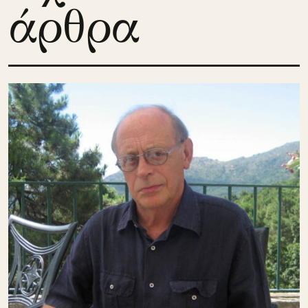
άρθρα