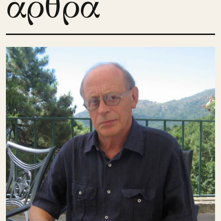
άρθρα