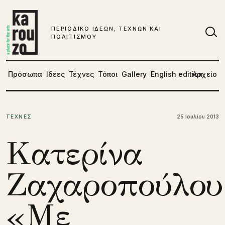
Μετάβαση στο περιεχόμενο
ΠΕΡΙΟΔΙΚΟ ΙΔΕΩΝ, ΤΕΧΝΩΝ ΚΑΙ
ΠΟΛΙΤΙΣΜΟΥ
Αν
Πρόσωπα
Ιδέες
Τέχνες
Τόποι
Gallery
English edition
Αρχείο
ΤΕΧΝΕΣ
25 Ιουλίου 2013
Κατερίνα
Ζαχαροπούλου
«Με