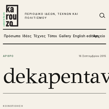
Μετάβαση στο περιεχόμενο
ΠΕΡΙΟΔΙΚΟ ΙΔΕΩΝ, ΤΕΧΝΩΝ ΚΑΙ
ΠΟΛΙΤΙΣΜΟΥ
Αν
Πρόσωπα
Ιδέες
Τέχνες
Τόποι
Gallery
English edition
Αρχείο
ΑΡΘΡΟ
16 Σεπτεμβρίου 2015
dekapentav
ΚΟΙΝΟΠΟΙΗΣΗ