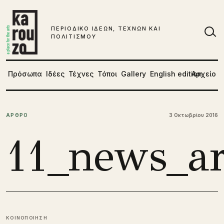
Μετάβαση στο περιεχόμενο
ΠΕΡΙΟΔΙΚΟ ΙΔΕΩΝ, ΤΕΧΝΩΝ ΚΑΙ
ΠΟΛΙΤΙΣΜΟΥ
Αν
Πρόσωπα
Ιδέες
Τέχνες
Τόποι
Gallery
English edition
Αρχείο
ΑΡΘΡΟ
3 Οκτωβρίου 2016
11_news_art
ΚΟΙΝΟΠΟΙΗΣΗ