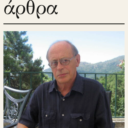
άρθρα