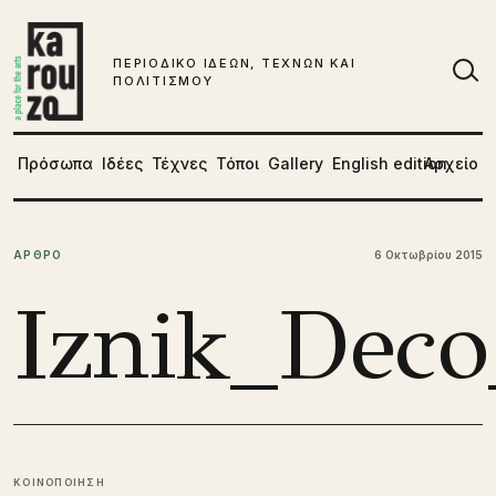
Μετάβαση στο περιεχόμενο
ΠΕΡΙΟΔΙΚΟ ΙΔΕΩΝ, ΤΕΧΝΩΝ ΚΑΙ
ΠΟΛΙΤΙΣΜΟΥ
Αν
Πρόσωπα
Ιδέες
Τέχνες
Τόποι
Gallery
English edition
Αρχείο
ΑΡΘΡΟ
6 Οκτωβρίου 2015
Iznik_Deco
ΚΟΙΝΟΠΟΙΗΣΗ