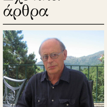
άρθρα