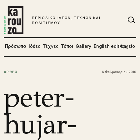
Μετάβαση στο περιεχόμενο
ΠΕΡΙΟΔΙΚΟ ΙΔΕΩΝ, ΤΕΧΝΩΝ ΚΑΙ
ΠΟΛΙΤΙΣΜΟΥ
Αν
Πρόσωπα
Ιδέες
Τέχνες
Τόποι
Gallery
English edition
Αρχείο
ΑΡΘΡΟ
6 Φεβρουαρίου 2016
peter-
hujar-