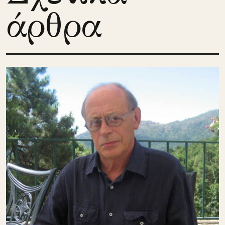
άρθρα