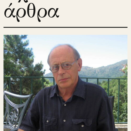
άρθρα