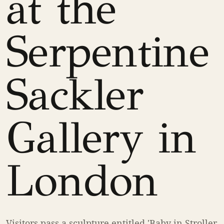
at the
Serpentine
Sackler
Gallery in
London
Visitors pass a sculpture entitled 'Baby in Stroller