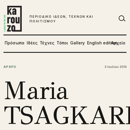
Μετάβαση στο περιεχόμενο
ΠΕΡΙΟΔΙΚΟ ΙΔΕΩΝ, ΤΕΧΝΩΝ ΚΑΙ
ΠΟΛΙΤΙΣΜΟΥ
Αν
Πρόσωπα
Ιδέες
Τέχνες
Τόποι
Gallery
English edition
Αρχείο
ΑΡΘΡΟ
3 Ιουλίου 2014
Maria
TSAGKAR