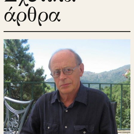
άρθρα