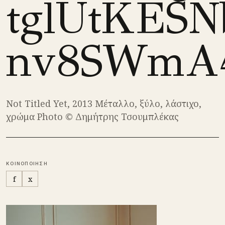
tglUtKESN
nv8SWmA
Not Titled Yet, 2013 Μέταλλο, ξύλο, λάστιχο,
χρώμα Photo © Δημήτρης Τσουμπλέκας
ΚΟΙΝΟΠΟΙΗΣΗ
f
x