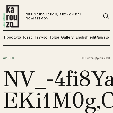
Μετάβαση στο περιεχόμενο
ΠΕΡΙΟΔΙΚΟ ΙΔΕΩΝ, ΤΕΧΝΩΝ ΚΑΙ
ΠΟΛΙΤΙΣΜΟΥ
Αν
Πρόσωπα
Ιδέες
Τέχνες
Τόποι
Gallery
English edition
Αρχείο
ΑΡΘΡΟ
10 Σεπτεμβρίου 2013
NV_-4fi8
EKi1M0g,