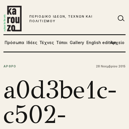
Μετάβαση στο περιεχόμενο
ΠΕΡΙΟΔΙΚΟ ΙΔΕΩΝ, ΤΕΧΝΩΝ ΚΑΙ
ΠΟΛΙΤΙΣΜΟΥ
Αν
Πρόσωπα
Ιδέες
Τέχνες
Τόποι
Gallery
English edition
Αρχείο
ΑΡΘΡΟ
28 Νοεμβρίου 2015
a0d3be1c-
c502-