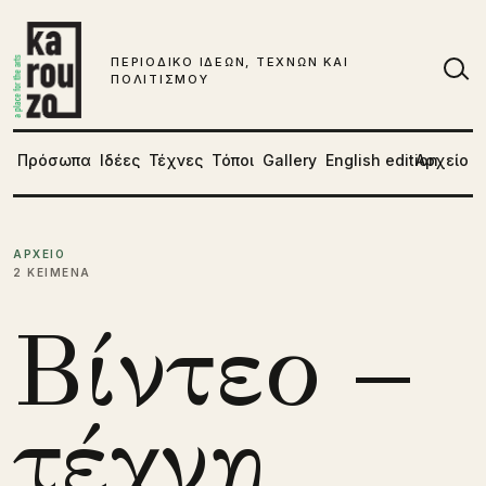
Μετάβαση στο περιεχόμενο
ΠΕΡΙΟΔΙΚΟ ΙΔΕΩΝ, ΤΕΧΝΩΝ ΚΑΙ
ΠΟΛΙΤΙΣΜΟΥ
Αν
Πρόσωπα
Ιδέες
Τέχνες
Τόποι
Gallery
English edition
Αρχείο
ΑΡΧΕΙΟ
2 ΚΕΙΜΕΝΑ
Βίντεο –
τέχνη