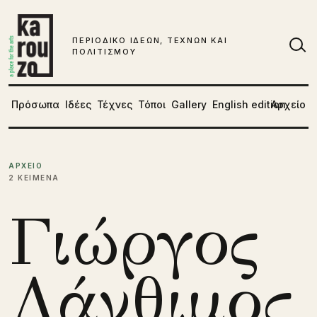
Μετάβαση στο περιεχόμενο
ΠΕΡΙΟΔΙΚΟ ΙΔΕΩΝ, ΤΕΧΝΩΝ ΚΑΙ
ΠΟΛΙΤΙΣΜΟΥ
Αν
Πρόσωπα
Ιδέες
Τέχνες
Τόποι
Gallery
English edition
Αρχείο
ΑΡΧΕΙΟ
2 ΚΕΙΜΕΝΑ
Γιώργος
Λάνθιμος