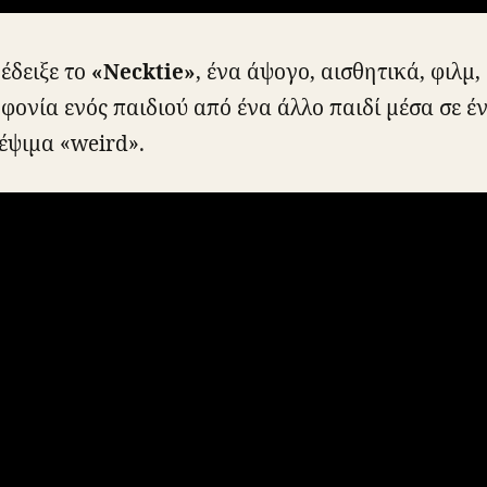
έδειξε το
«Necktie»
, ένα άψογο, αισθητικά, φιλμ,
φονία ενός παιδιού από ένα άλλο παιδί μέσα σε έ
έψιμα «weird».