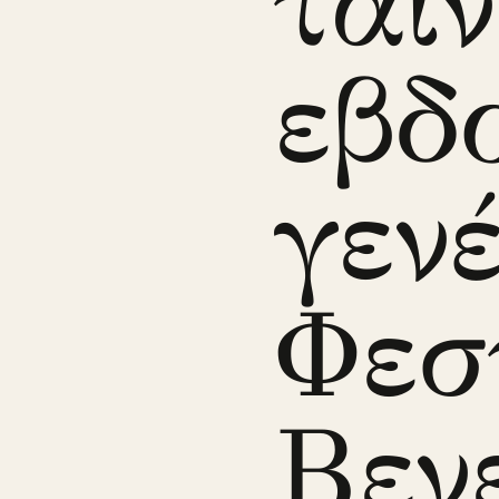
ταιν
εβδ
γεν
Φεσ
Βεν