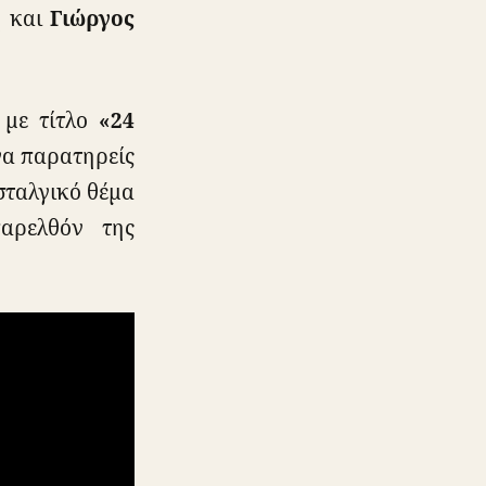
η
και
Γιώργος
 με τίτλο
«24
να παρατηρείς
οσταλγικό θέμα
αρελθόν της