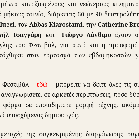
μήντα καταξιωμένους και νεώτερους κινηματο
 μήκους ταινία, διάρκειας 60 με 90 δευτερολέπτ
lucci
, τον
Abbas Kiarostami,
την
Catherine Bre
χήλ Τσαγγάρη
και
Γιώργο Λάνθιμο
έχουν σ
γλης του Φεστιβάλ, για αυτό και η προσφορά
ντάχθηκε στον εορτασμό των εβδομηκοστών γ
υ Φεστιβάλ –
εδώ
– μπορείτε να δείτε όλες τις σ
αναγνωρίσετε, σε αρκετές περιπτώσεις, πόσο δύσ
ρή φόρμα σε οποιαδήποτε μορφή τέχνης, ακόμα
λά υποσχόμενος δημιουργός.
μμετοχές της συγκεκριμένης διοργάνωσης συγκ