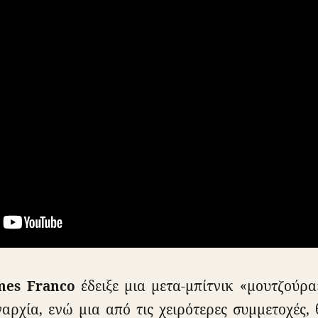
mes Franco
έδειξε μια μετα-μπίτνικ «μουτζούρα
ρχία, ενώ μια από τις χειρότερες συμμετοχές, 