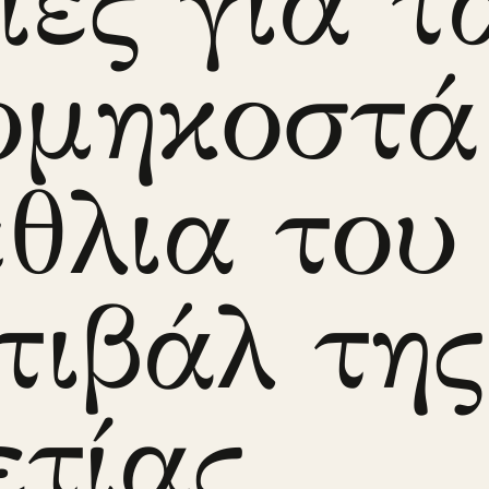
ίες για τ
ομηκοστά
έθλια του
τιβάλ της
ετίας