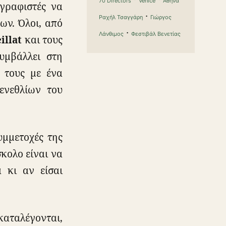
70 Directors
Venice
Αθηνά
γραφιστές να
·
Ραχήλ Τσαγγάρη
Γιώργος
ων. Όλοι, από
·
Λάνθιμος
Φεστιβάλ Βενετίας
illat
και τους
υμβάλλει στη
 τους με ένα
ενεθλίων του
υμμετοχές της
κολο είναι να
 κι αν είσαι
αταλέγονται,