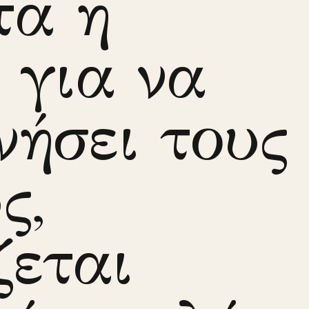
τα η
, για να
νήσει τους
ς,
ζεται