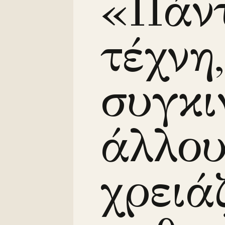
«Πάν
τέχνη
συγκι
άλλου
χρειά