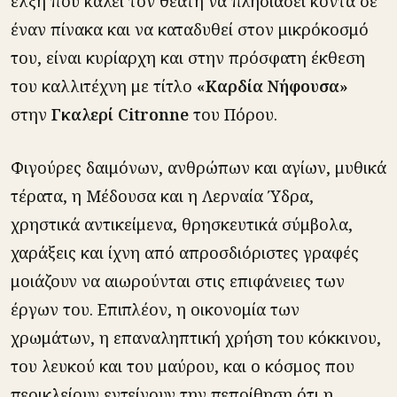
έλξη που καλεί τον θεατή να πλησιάσει κοντά σε
έναν πίνακα και να καταδυθεί στον μικρόκοσμό
του, είναι κυρίαρχη και στην πρόσφατη έκθεση
του καλλιτέχνη με τίτλο
«Καρδία Νήφουσα»
στην
Γκαλερί Citronne
του Πόρου.
Φιγούρες δαιμόνων, ανθρώπων και αγίων, μυθικά
τέρατα, η Μέδουσα και η Λερναία Ύδρα,
χρηστικά αντικείμενα, θρησκευτικά σύμβολα,
χαράξεις και ίχνη από απροσδιόριστες γραφές
μοιάζουν να αιωρούνται στις επιφάνειες των
έργων του. Επιπλέον, η οικονομία των
χρωμάτων, η επαναληπτική χρήση του κόκκινου,
του λευκού και του μαύρου, και ο κόσμος που
περικλείουν εντείνουν την πεποίθηση ότι η